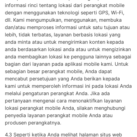
informasi rinci tentang lokasi dari perangkat mobile
dengan menggunakan teknologi seperti GPS, Wi-Fi,
dll. Kami mengumpulkan, menggunakan, membuka
dan/atau memproses informasi untuk satu tujuan atau
lebih, tidak terbatas, layanan berbasis lokasi yang
anda minta atau untuk mengirimkan konten kepada
anda berdasarkan lokasi anda atau untuk mengizinkan
anda membagikan lokasi ke pengguna lainnya sebagai
bagian dari layanan pada aplikasi mobile kami. Untuk
sebagian besar perangkat mobile, Anda dapat
mencabut persetujuan yang Anda berikan kepada
kami untuk memperoleh informasi ini pada lokasi Anda
melalui pengaturan perangkat Anda. Jika ada
pertanyaan mengenai cara menonaktifkan layanan
lokasi perangkat mobile Anda, silakan menghubungi
penyedia layanan perangkat mobile Anda atau
produsen perangkatnya.
4.3 Seperti ketika Anda melihat halaman situs web