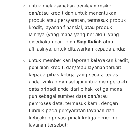
untuk melaksanakan penilaian resiko
dan/atau kredit dan untuk menentukan
produk atau persyaratan, termasuk produk
kredit, layanan finansial, atau produk
lainnya (yang mana yang berlaku), yang
disediakan baik oleh
Siap Kuliah
atau
afiliasinya, untuk ditawarkan kepada anda;
untuk memberikan laporan kelayakan kredit,
penilaian kredit, dan/atau layanan terkait
kepada pihak ketiga yang secara tegas
anda izinkan dan setujui untuk memperoleh
data pribadi anda dari pihak ketiga mana
pun sebagai sumber data dan/atau
pemroses data, termasuk kami, dengan
tunduk pada persyaratan layanan dan
kebijakan privasi pihak ketiga penerima
layanan tersebut;