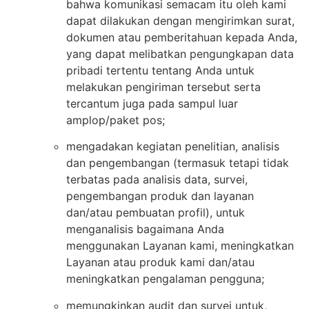
bahwa komunikasi semacam itu oleh kami
dapat dilakukan dengan mengirimkan surat,
dokumen atau pemberitahuan kepada Anda,
yang dapat melibatkan pengungkapan data
pribadi tertentu tentang Anda untuk
melakukan pengiriman tersebut serta
tercantum juga pada sampul luar
amplop/paket pos;
mengadakan kegiatan penelitian, analisis
dan pengembangan (termasuk tetapi tidak
terbatas pada analisis data, survei,
pengembangan produk dan layanan
dan/atau pembuatan profil), untuk
menganalisis bagaimana Anda
menggunakan Layanan kami, meningkatkan
Layanan atau produk kami dan/atau
meningkatkan pengalaman pengguna;
memungkinkan audit dan survei untuk,