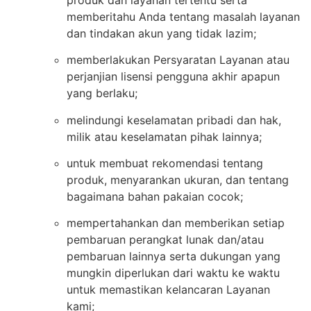
memberitahu Anda tentang masalah layanan
dan tindakan akun yang tidak lazim;
memberlakukan Persyaratan Layanan atau
perjanjian lisensi pengguna akhir apapun
yang berlaku;
melindungi keselamatan pribadi dan hak,
milik atau keselamatan pihak lainnya;
untuk membuat rekomendasi tentang
produk, menyarankan ukuran, dan tentang
bagaimana bahan pakaian cocok;
mempertahankan dan memberikan setiap
pembaruan perangkat lunak dan/atau
pembaruan lainnya serta dukungan yang
mungkin diperlukan dari waktu ke waktu
untuk memastikan kelancaran Layanan
kami;