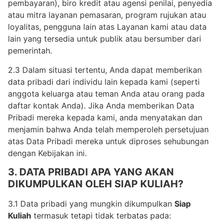
pembayaran), biro kredit atau agensi penilai, penyedia
atau mitra layanan pemasaran, program rujukan atau
loyalitas, pengguna lain atas Layanan kami atau data
lain yang tersedia untuk publik atau bersumber dari
pemerintah.
2.3 Dalam situasi tertentu, Anda dapat memberikan
data pribadi dari individu lain kepada kami (seperti
anggota keluarga atau teman Anda atau orang pada
daftar kontak Anda). Jika Anda memberikan Data
Pribadi mereka kepada kami, anda menyatakan dan
menjamin bahwa Anda telah memperoleh persetujuan
atas Data Pribadi mereka untuk diproses sehubungan
dengan Kebijakan ini.
3. DATA PRIBADI APA YANG AKAN
DIKUMPULKAN OLEH SIAP KULIAH?
3.1 Data pribadi yang mungkin dikumpulkan
Siap
Kuliah
termasuk tetapi tidak terbatas pada: