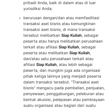
pribadi Anda, baik di dalam atau di luar
yurisdiksi Anda;
berurusan dengan/dan atau memfasilitasi
transaksi aset bisnis atau kemungkinan
transaksi aset bisnis, di mana transaksi
tersebut melibatkan
Siap Kuliah
, sebagai
peserta atau hanya melibatkan perusahaan
terkait atau afiliasi
Siap Kuliah
, sebagai
peserta atau melibatkan
Siap Kuliah
,
dan/atau satu perusahaan terkait atau
afiliasi
Siap Kuliah
, atau lebih sebagai
peserta, dan mungkin juga ada organisasi
pihak ketiga lainnya yang menjadi peserta
dalam transaksi tersebut. “Transaksi aset
bisnis” mengacu pada pembelian, penjualan,
penyewaan, penggabungan, peleburan atau
bentuk akuisisi, pelepasan atau pembiayaan
suatu organisasi atau bagian dari suatu