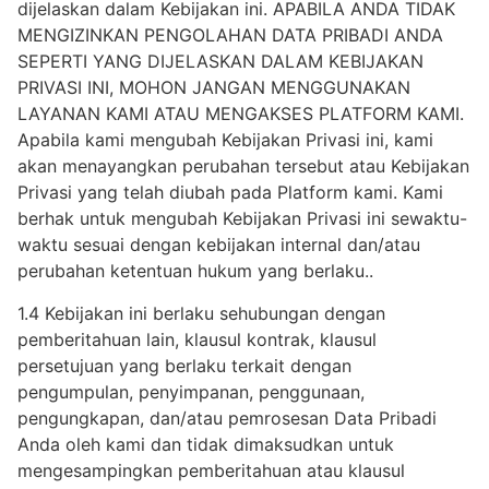
dijelaskan dalam Kebijakan ini. APABILA ANDA TIDAK
MENGIZINKAN PENGOLAHAN DATA PRIBADI ANDA
SEPERTI YANG DIJELASKAN DALAM KEBIJAKAN
PRIVASI INI, MOHON JANGAN MENGGUNAKAN
LAYANAN KAMI ATAU MENGAKSES PLATFORM KAMI.
Apabila kami mengubah Kebijakan Privasi ini, kami
akan menayangkan perubahan tersebut atau Kebijakan
Privasi yang telah diubah pada Platform kami. Kami
berhak untuk mengubah Kebijakan Privasi ini sewaktu-
waktu sesuai dengan kebijakan internal dan/atau
perubahan ketentuan hukum yang berlaku..
1.4 Kebijakan ini berlaku sehubungan dengan
pemberitahuan lain, klausul kontrak, klausul
persetujuan yang berlaku terkait dengan
pengumpulan, penyimpanan, penggunaan,
pengungkapan, dan/atau pemrosesan Data Pribadi
Anda oleh kami dan tidak dimaksudkan untuk
mengesampingkan pemberitahuan atau klausul