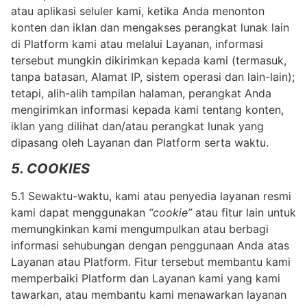
atau aplikasi seluler kami, ketika Anda menonton
konten dan iklan dan mengakses perangkat lunak lain
di Platform kami atau melalui Layanan, informasi
tersebut mungkin dikirimkan kepada kami (termasuk,
tanpa batasan, Alamat IP, sistem operasi dan lain-lain);
tetapi, alih-alih tampilan halaman, perangkat Anda
mengirimkan informasi kepada kami tentang konten,
iklan yang dilihat dan/atau perangkat lunak yang
dipasang oleh Layanan dan Platform serta waktu.
5. COOKIES
5.1 Sewaktu-waktu, kami atau penyedia layanan resmi
kami dapat menggunakan
“cookie”
atau fitur lain untuk
memungkinkan kami mengumpulkan atau berbagi
informasi sehubungan dengan penggunaan Anda atas
Layanan atau Platform. Fitur tersebut membantu kami
memperbaiki Platform dan Layanan kami yang kami
tawarkan, atau membantu kami menawarkan layanan