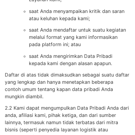
saat Anda menyampaikan kritik dan saran
atau keluhan kepada kami;
saat Anda mendaftar untuk suatu kegiatan
melalui format yang kami informasikan
pada platform ini; atau
saat Anda mengirimkan Data Pribadi
kepada kami dengan alasan apapun.
Daftar di atas tidak dimaksudkan sebagai suatu daftar
yang lengkap dan hanya menetapkan beberapa
contoh umum tentang kapan data pribadi Anda
mungkin diambil.
2.2 Kami dapat mengumpulkan Data Pribadi Anda dari
anda, afiliasi kami, pihak ketiga, dan dari sumber
lainnya, termasuk namun tidak terbatas dari mitra
bisnis (seperti penyedia layanan logistik atau