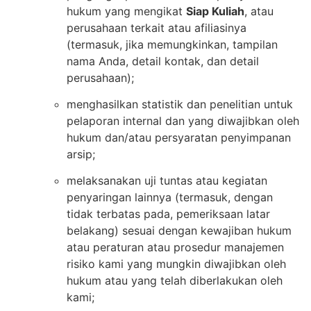
hukum yang mengikat
Siap Kuliah
, atau
perusahaan terkait atau afiliasinya
(termasuk, jika memungkinkan, tampilan
nama Anda, detail kontak, dan detail
perusahaan);
menghasilkan statistik dan penelitian untuk
pelaporan internal dan yang diwajibkan oleh
hukum dan/atau persyaratan penyimpanan
arsip;
melaksanakan uji tuntas atau kegiatan
penyaringan lainnya (termasuk, dengan
tidak terbatas pada, pemeriksaan latar
belakang) sesuai dengan kewajiban hukum
atau peraturan atau prosedur manajemen
risiko kami yang mungkin diwajibkan oleh
hukum atau yang telah diberlakukan oleh
kami;