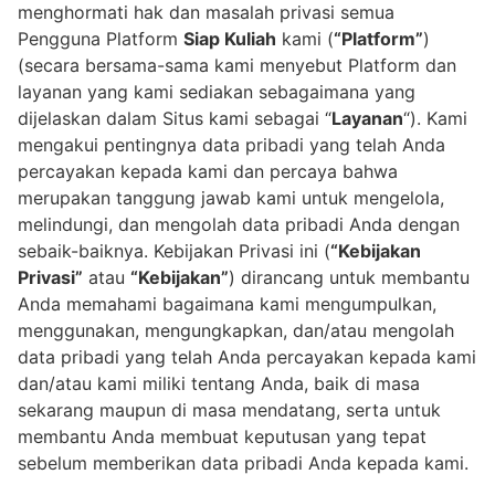
menghormati hak dan masalah privasi semua
Pengguna Platform
Siap Kuliah
kami (
“Platform”
)
(secara bersama-sama kami menyebut Platform dan
layanan yang kami sediakan sebagaimana yang
dijelaskan dalam Situs kami sebagai “
Layanan
“). Kami
mengakui pentingnya data pribadi yang telah Anda
percayakan kepada kami dan percaya bahwa
merupakan tanggung jawab kami untuk mengelola,
melindungi, dan mengolah data pribadi Anda dengan
sebaik-baiknya. Kebijakan Privasi ini (
“Kebijakan
Privasi”
atau
“Kebijakan”
) dirancang untuk membantu
Anda memahami bagaimana kami mengumpulkan,
menggunakan, mengungkapkan, dan/atau mengolah
data pribadi yang telah Anda percayakan kepada kami
dan/atau kami miliki tentang Anda, baik di masa
sekarang maupun di masa mendatang, serta untuk
membantu Anda membuat keputusan yang tepat
sebelum memberikan data pribadi Anda kepada kami.