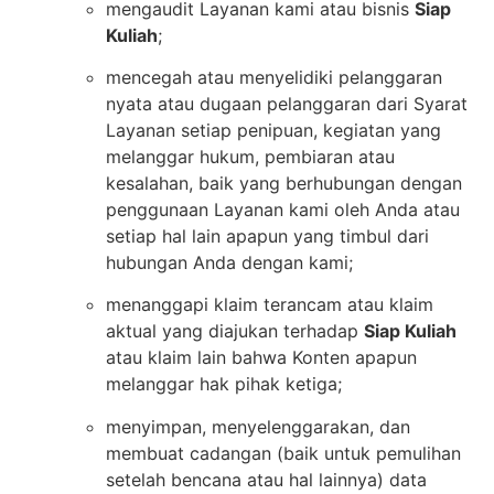
mengaudit Layanan kami atau bisnis
Siap
Kuliah
;
mencegah atau menyelidiki pelanggaran
nyata atau dugaan pelanggaran dari Syarat
Layanan setiap penipuan, kegiatan yang
melanggar hukum, pembiaran atau
kesalahan, baik yang berhubungan dengan
penggunaan Layanan kami oleh Anda atau
setiap hal lain apapun yang timbul dari
hubungan Anda dengan kami;
menanggapi klaim terancam atau klaim
aktual yang diajukan terhadap
Siap Kuliah
atau klaim lain bahwa Konten apapun
melanggar hak pihak ketiga;
menyimpan, menyelenggarakan, dan
membuat cadangan (baik untuk pemulihan
setelah bencana atau hal lainnya) data