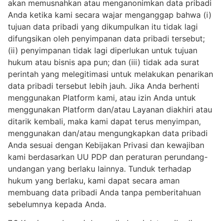
akan memusnahkan atau menganonimkan data pribadi
Anda ketika kami secara wajar menganggap bahwa (i)
tujuan data pribadi yang dikumpulkan itu tidak lagi
difungsikan oleh penyimpanan data pribadi tersebut;
(ii) penyimpanan tidak lagi diperlukan untuk tujuan
hukum atau bisnis apa pun; dan (iii) tidak ada surat
perintah yang melegitimasi untuk melakukan penarikan
data pribadi tersebut lebih jauh. Jika Anda berhenti
menggunakan Platform kami, atau izin Anda untuk
menggunakan Platform dan/atau Layanan diakhiri atau
ditarik kembali, maka kami dapat terus menyimpan,
menggunakan dan/atau mengungkapkan data pribadi
Anda sesuai dengan Kebijakan Privasi dan kewajiban
kami berdasarkan UU PDP dan peraturan perundang-
undangan yang berlaku lainnya. Tunduk terhadap
hukum yang berlaku, kami dapat secara aman
membuang data pribadi Anda tanpa pemberitahuan
sebelumnya kepada Anda.