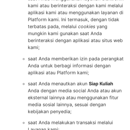
kami atau berinteraksi dengan kami melalui
aplikasi kami atau menggunakan layanan di
Platform kami. Ini termasuk, dengan tidak
terbatas pada, melalui
cookies
yang
mungkin kami gunakan saat Anda
berinteraksi dengan aplikasi atau situs web
kami;
saat Anda memberikan izin pada perangkat
Anda untuk berbagi informasi dengan
aplikasi atau Platform kami;
saat Anda menautkan akun
Siap Kuliah
Anda dengan media social Anda atau akun
eksternal lainnya atau menggunakan fitur
media sosial lainnya, sesuai dengan
kebijakan penyedia;
saat Anda melakukan transaksi melalui
Layanan kami;