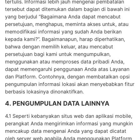
tertulis. Informasi lebih jauh mengenai pembatalan
tersebut dapat ditemukan dalam bagian di bawah ini
yang berjudul “Bagaimana Anda dapat mencabut
persetujuan, menghapus, meminta akses untuk, atau
memodifikasi informasi yang sudah Anda berikan
kepada kami?”. Bagaimanapun, harap diperhatikan,
bahwa dengan memilih keluar, atau mencabut
persetujuan bagi kami untuk mengumpulkan,
menggunakan atau memproses data pribadi Anda,
dapat memengaruhi penggunaan Anda atas Layanan
dan Platform. Contohnya, dengan membatalkan opsi
pengumpulan informasi lokasi akan menyebabkan fitur
berbasis lokasinya dinonaktifkan.
4. PENGUMPULAN DATA LAINNYA
4.1 Seperti kebanyakan situs web dan aplikasi mobile,
perangkat Anda mengirimkan informasi yang mungkin
mencakup data mengenai Anda yang dapat dicatat
oleh server web apabila Anda menggunakan Platform