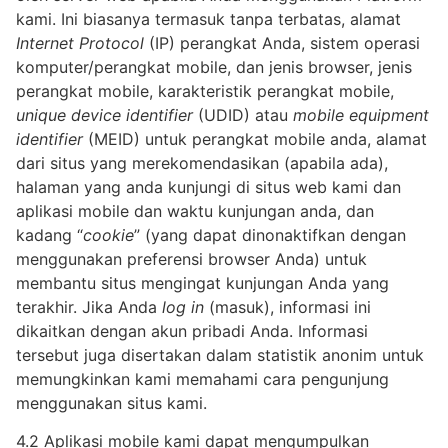
kami. Ini biasanya termasuk tanpa terbatas, alamat
Internet Protocol
(IP) perangkat Anda, sistem operasi
komputer/perangkat mobile, dan jenis browser, jenis
perangkat mobile, karakteristik perangkat mobile,
unique device identifier
(UDID) atau
mobile equipment
identifier
(MEID) untuk perangkat mobile anda, alamat
dari situs yang merekomendasikan (apabila ada),
halaman yang anda kunjungi di situs web kami dan
aplikasi mobile dan waktu kunjungan anda, dan
kadang “
cookie
” (yang dapat dinonaktifkan dengan
menggunakan preferensi browser Anda) untuk
membantu situs mengingat kunjungan Anda yang
terakhir. Jika Anda
log in
(masuk), informasi ini
dikaitkan dengan akun pribadi Anda. Informasi
tersebut juga disertakan dalam statistik anonim untuk
memungkinkan kami memahami cara pengunjung
menggunakan situs kami.
4.2 Aplikasi mobile kami dapat mengumpulkan