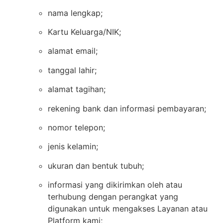
nama lengkap;
Kartu Keluarga/NIK;
alamat email;
tanggal lahir;
alamat tagihan;
rekening bank dan informasi pembayaran;
nomor telepon;
jenis kelamin;
ukuran dan bentuk tubuh;
informasi yang dikirimkan oleh atau
terhubung dengan perangkat yang
digunakan untuk mengakses Layanan atau
Platform kami;