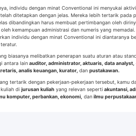
a, individu dengan minat Conventional ini menyukai aktiv
telah ditetapkan dengan jelas. Mereka lebih tertarik pada
elas dibandingkan harus membuat pertimbangan oleh dirinya
g oleh kemampuan administrasi dan numeris yang memadai.
n individu dengan minat Conventional ini diantaranya berha
teratur.
ang biasanya melibatkan penerapan suatu aturan atau stan
i antara lain
auditor, administrator, aktuaris, data analyst, 
retaris, analis keuangan, kurator,
dan
pustakawan.
ang tertarik dengan pekerjaan-pekerjaan tersebut, kamu d
kuliah di
jurusan kuliah
yang relevan seperti
akuntansi, adm
 ilmu komputer, perbankan, ekonomi,
dan
ilmu perpustakaa