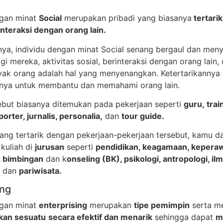
ngan minat
Social
merupakan pribadi yang biasanya
tertarik
interaksi dengan orang lain.
a, individu dengan minat Social senang bergaul dan meny
Bagi mereka, aktivitas sosial, berinteraksi dengan orang lain
ak orang adalah hal yang menyenangkan. Ketertarikannya i
ya untuk membantu dan memahami orang lain.
sebut biasanya ditemukan pada pekerjaan seperti
guru, trai
porter, jurnalis, personalia,
dan
tour guide.
ang tertarik dengan pekerjaan-pekerjaan tersebut, kamu d
kuliah di
jurusan
seperti
pendidikan, keagamaan, kepera
, bimbingan
dan k
onseling (BK), psikologi, antropologi, il
dan
pariwisata.
ing
ngan minat
enterprising
merupakan
tipe pemimpin
serta me
an sesuatu
secara efektif dan menarik
sehingga dapat
m