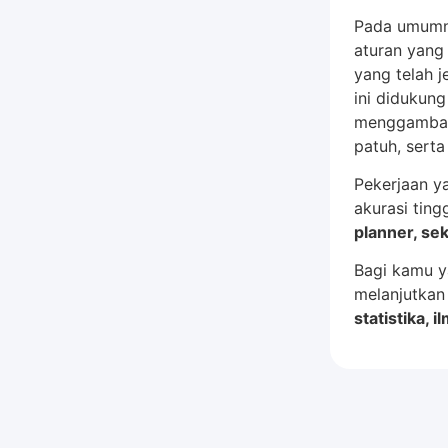
Pada umumny
aturan yang 
yang telah j
ini didukun
menggambarka
patuh, serta 
Pekerjaan y
akurasi tingg
planner, sek
Bagi kamu y
melanjutkan 
statistika,