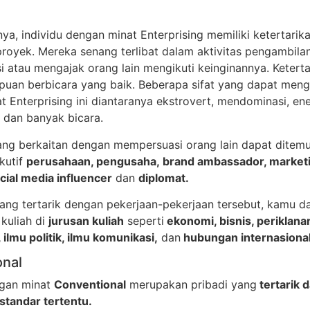
a, individu dengan minat Enterprising memiliki ketertari
proyek. Mereka senang terlibat dalam aktivitas pengambila
 atau mengajak orang lain mengikuti keinginannya. Keterta
uan berbicara yang baik. Beberapa sifat yang dapat men
 Enterprising ini diantaranya ekstrovert, mendominasi, ene
, dan banyak bicara.
ang berkaitan dengan mempersuasi orang lain dapat ditem
kutif
perusahaan, pengusaha, brand ambassador, marketi
ocial media influencer
dan
diplomat.
ang tertarik dengan pekerjaan-pekerjaan tersebut, kamu d
kuliah di
jurusan kuliah
seperti
ekonomi, bisnis, periklan
ilmu politik, ilmu komunikasi,
dan
hubungan internasional
onal
ngan minat
Conventional
merupakan pribadi yang
tertarik 
standar tertentu.