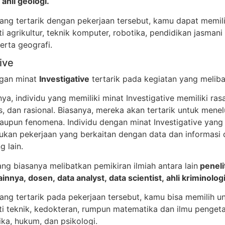
 ahli geologi.
ang tertarik dengan pekerjaan tersebut, kamu dapat memili
ti agrikultur, teknik komputer, robotika, pendidikan jasmani
erta geografi.
ive
ngan minat
Investigative
tertarik pada kegiatan yang melib
, individu yang memiliki minat Investigative memiliki rasa
itis, dan rasional. Biasanya, mereka akan tertarik untuk mene
maupun fenomena. Individu dengan minat Investigative yang 
ukan pekerjaan yang berkaitan dengan data dan informasi 
 lain.
ng biasanya melibatkan pemikiran ilmiah antara lain
peneli
innya, dosen, data analyst, data scientist, ahli kriminolog
ang tertarik pada pekerjaan tersebut, kamu bisa memilih u
rti teknik, kedokteran, rumpun matematika dan ilmu penget
tika, hukum, dan psikologi.