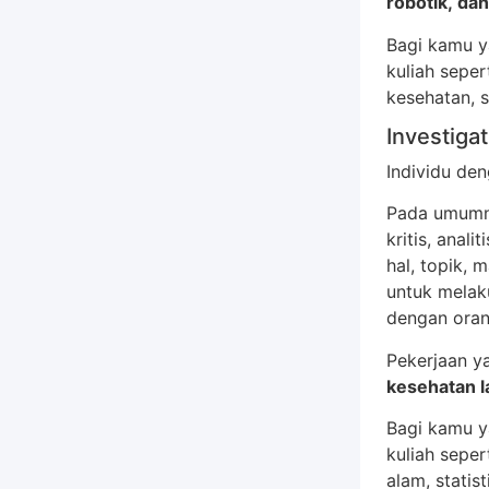
robotik, dan
Bagi kamu y
kuliah seper
kesehatan, s
Investigat
Individu de
Pada umumnya
kritis, anal
hal, topik, 
untuk melak
dengan orang
Pekerjaan ya
kesehatan la
Bagi kamu y
kuliah sepe
alam, statis