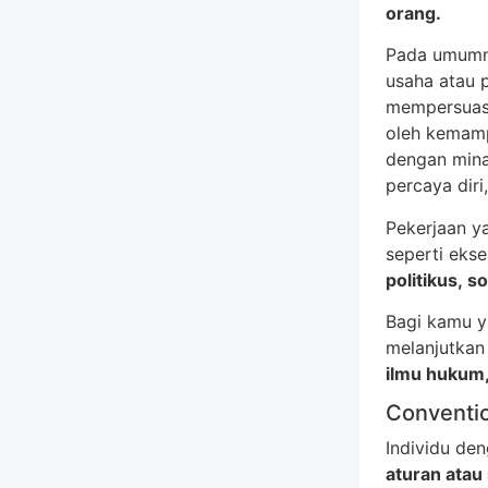
orang.
Pada umumny
usaha atau 
mempersuasi
oleh kemamp
dengan minat
percaya diri
Pekerjaan y
seperti ekse
politikus, s
Bagi kamu y
melanjutkan 
ilmu hukum, 
Conventi
Individu de
aturan atau 