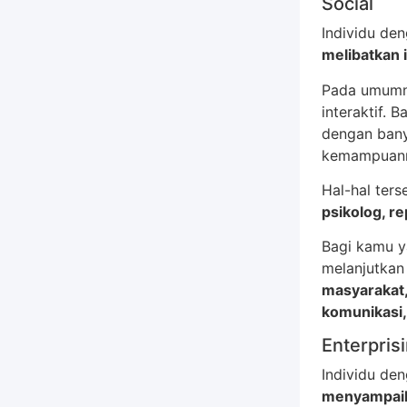
Social
Individu de
melibatkan 
Pada umumny
interaktif. 
dengan bany
kemampuann
Hal-hal ter
psikolog, re
Bagi kamu y
melanjutkan 
masyarakat
komunikasi,
Enterpris
Individu de
menyampaik