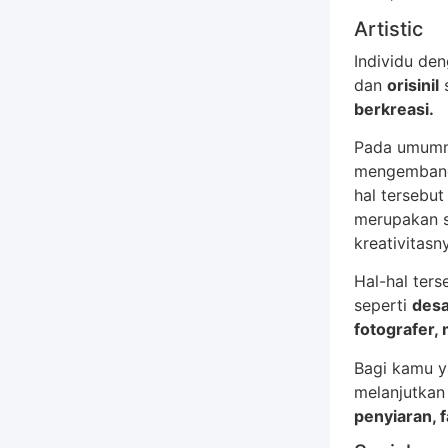
Artistic
Individu de
dan
orisinil
s
berkreasi.
Pada umumny
mengembangk
hal tersebut
merupakan s
kreativitasn
Hal-hal ter
seperti
desa
fotografer, 
Bagi kamu y
melanjutkan 
penyiaran, f