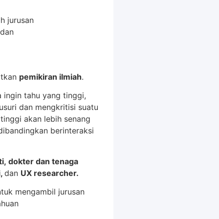
h jurusan
 dan
atkan
pemikiran ilmiah
.
 ingin tahu yang tinggi,
lusuri dan mengkritisi suatu
tinggi akan lebih senang
dibandingkan berinteraksi
ti, dokter dan tenaga
i,
dan
UX researcher.
ntuk mengambil jurusan
ahuan